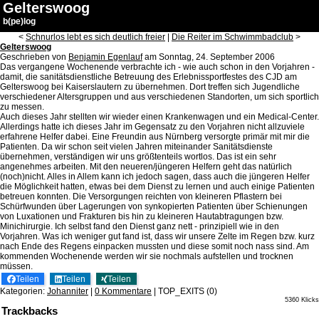
Gelterswoog
b(pe)log
<
Schnurlos lebt es sich deutlich freier
|
Die Reiter im Schwimmbadclub
>
Gelterswoog
Geschrieben von
Benjamin Egenlauf
am
Sonntag, 24. September 2006
Das vergangene Wochenende verbrachte ich - wie auch schon in den Vorjahren -
damit, die sanitätsdienstliche Betreuung des Erlebnissportfestes des CJD am
Gelterswoog bei Kaiserslautern zu übernehmen. Dort treffen sich Jugendliche
verschiedener Altersgruppen und aus verschiedenen Standorten, um sich sportlich
zu messen.
Auch dieses Jahr stellten wir wieder einen Krankenwagen und ein Medical-Center.
Allerdings hatte ich dieses Jahr im Gegensatz zu den Vorjahren nicht allzuviele
erfahrene Helfer dabei. Eine Freundin aus Nürnberg versorgte primär mit mir die
Patienten. Da wir schon seit vielen Jahren miteinander Sanitätsdienste
übernehmen, verständigen wir uns größtenteils wortlos. Das ist ein sehr
angenehmes arbeiten. Mit den neueren/jüngeren Helfern geht das natürlich
(noch)nicht. Alles in Allem kann ich jedoch sagen, dass auch die jüngeren Helfer
die Möglichkeit hatten, etwas bei dem Dienst zu lernen und auch einige Patienten
betreuen konnten. Die Versorgungen reichten von kleineren Pflastern bei
Schürfwunden über Lagerungen von synkopierten Patienten über Schienungen
von Luxationen und Frakturen bis hin zu kleineren Hautabtragungen bzw.
Minichirurgie. Ich selbst fand den Dienst ganz nett - prinzipiell wie in den
Vorjahren. Was ich weniger gut fand ist, dass wir unsere Zelte im Regen bzw. kurz
nach Ende des Regens einpacken mussten und diese somit noch nass sind. Am
kommenden Wochenende werden wir sie nochmals aufstellen und trocknen
müssen.
Teilen
Teilen
Teilen
Kategorien:
Johanniter
|
0 Kommentare
|
TOP_EXITS
(0)
5360 Klicks
Trackbacks